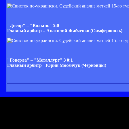
"Днепр" – "Волынь" 5:0
Главный арбитр – Анатолий Жабченко (Симферополь)
"Говерла" – "Металлург" З 0:1
Главный арбитр - Юрий Мосейчук (Черновцы)