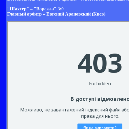
"Шахтер" – "Ворскла" 3:0
Главный арбитр – Евгений Арановский (Киев)