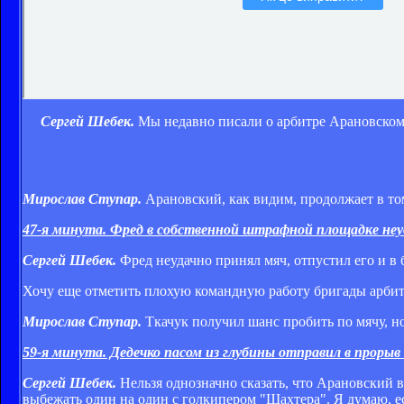
Сергей Шебек.
Мы недавно писали о арбитре Арановском 
Мирослав Ступар.
Арановский, как видим, продолжает в то
47-я минута. Фред в собственной штрафной площадке неуда
Сергей Шебек.
Фред неудачно принял мяч, отпустил его и в 
Хочу еще отметить плохую командную работу бригады арбитр
Мирослав Ступар.
Ткачук получил шанс пробить по мячу, но
59-я минута. Дедечко пасом из глубины отправил в проры
Сергей Шебек.
Нельзя однозначно сказать, что Арановский 
выбежать один на один с голкипером "Шахтера". Я думаю, е