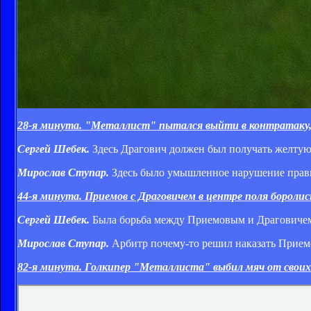
28-я минута. "Металлист" пытался выйти в контратаку, 
Сергей Шебек.
Здесь Драгович должен был получать желтую 
Мирослав Ступар.
Здесь было умышленное нарушение прави
44-я минута. Приемов с Драговичем в центре поля бороли
Сергей Шебек.
Была борьба между Приемовым и Драговичем. 
Мирослав Ступар.
Арбитр почему-то решил наказать Приемо
82-я минута. Голкипер "Металлиста" выбил мяч от своих 