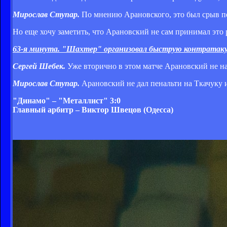
Мирослав Ступар.
По мнению Арановского, это был срыв пе
Но еще хочу заметить, что Арановский не сам принимал это
63-я минута. "Шахтер" организовал быструю контратаку. 
Сергей Шебек.
Уже вторично в этом матче Арановский не на
Мирослав Ступар.
Арановский не дал пенальти на Ткачуку 
"Динамо" – "Металлист" 3:0
Главный арбитр – Виктор Швецов (Одесса)