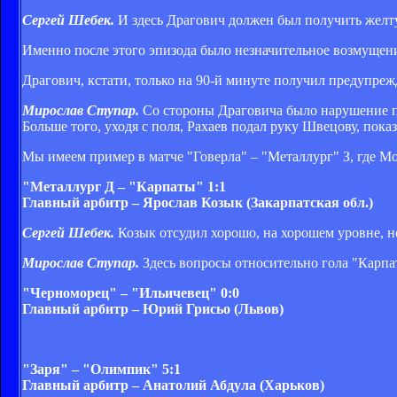
Сергей Шебек.
И здесь Драгович должен был получить желт
Именно после этого эпизода было незначительное возмущение
Драгович, кстати, только на 90-й минуте получил предупреж
Мирослав Ступар.
Со стороны Драговича было нарушение пра
Больше того, уходя с поля, Рахаев подал руку Швецову, пок
Мы имеем пример в матче "Говерла" – "Металлург" З, где М
"Металлург Д – "Карпаты" 1:1
Главный арбитр – Ярослав Козык (Закарпатская обл.)
Сергей Шебек.
Козык отсудил хорошо, на хорошем уровне, но
Мирослав Ступар.
Здесь вопросы относительно гола "Карпат
"Черноморец" – "Ильичевец" 0:0
Главный арбитр – Юрий Грисьо (Львов)
"Заря" – "Олимпик" 5:1
Главный арбитр – Анатолий Абдула (Харьков)