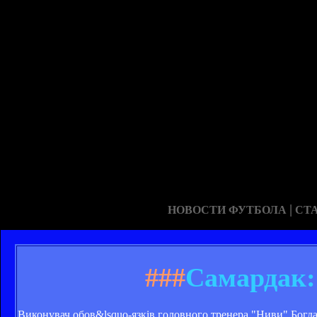
|
НОВОСТИ ФУТБОЛА
СТ
###
Самардак:
Виконувач обов&lsquo-язків головного тренера "Ниви" Богдан