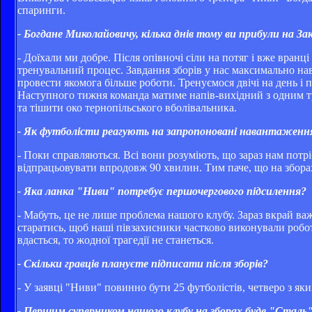
спаринги.
- Богдане Миколайовичу, кілька днів тому ви прибули на З
- Доїхали ми добре. Після опівночі сіли на потяг і вже вранц
тренувальний процес. Завдання зборів у нас максимально нава
провести якомога більше роботи. Тренуємося двічі на день і 
Наступного тижня команда матиме напів-вихідний з одним тр
та тішити око тернопільського вболівальника.
- Як футболісти реагують на запропоновані навантаженн
- Поки справляються. Всі вони розуміють, що зараз нам потр
відпрацьовувати впродовж 90 хвилин. Тим паче, що на зборах
- Яка ланка "Ниви" потребує першочергового підсилення?
- Мабуть, це не лише проблема нашого клубу. Зараз вкрай в
старатись, щоб наші півзахисники частково виконували робот
вдасться, то жодної трагедії не станеться.
- Скільки гравців плануєте підписати після зборів?
- У заявці "Ниви" повинно бути 25 футболістів, четверо з як
- Першим суперником нашого клубу на зборах буде "Сталь"