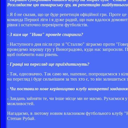
Розглядаєте цю товариську гру, як репетицію майбутнього
- Я б не сказав, що це буде репетиція офіційної гри. Проте ц
команда Першої ліги і я дуже радий, що нам вдалося домовит
рівня і остаточно перевірити футболістів.
- З ким ще "Нива" проведе спаринги?
- Наступного дня після гри зі "Сталлю" зіграємо проти "Гове
проведемо хорошу гру у Виноградово, куди нас запросили. П
щоб побачити наш рівень.
- Гравці на перегляд ще приїздитимуть?
- Так, однозначно. Так само ми, напевне, попрощаємося з кіл
на перегляд і буде сильнішим за тих хто є, то він залишиться 
- Чи поставило нове керівництво клубу конкретні завдання
- Завдань зайняти те, чи інше місце ми не маємо. Рухаємося
можливостей.
Нагадаємо, в лютому н
овим власником футбольного клубу "Ни
Степан Рубай.