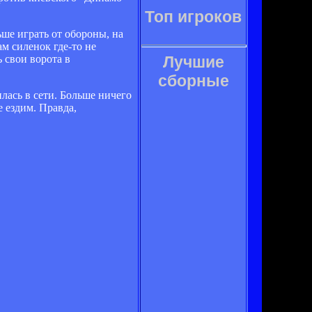
Топ игроков
ьше играть от обороны, на
ам силенок где-то не
 свои ворота в
Лучшие
сборные
лась в сети. Больше ничего
е ездим. Правда,