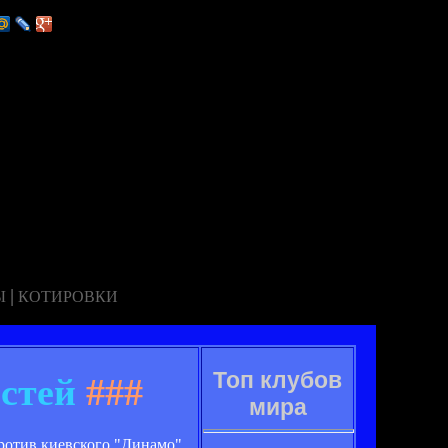
|
Ы
КОТИРОВКИ
Топ клубов
стей
###
мира
ротив киевского "Динамо"