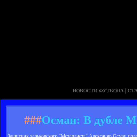
|
НОВОСТИ ФУТБОЛА
СТ
###
Осман: В дубле М
Защитник харьковского "Металлиста" Александр Осман поде