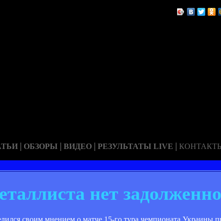
|
|
|
|
АТЬИ
ОБЗОРЫ
ВИДЕО
РЕЗУЛЬТАТЫ LIVE
КОНТАКТ
еталлиста нет задолженно
лился своим мнением о матче 15-го тура чемпионата Украины п