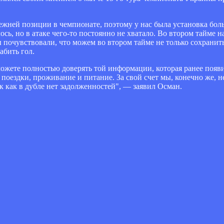
режней позиции в чемпионате, поэтому у нас была установка бол
сь, но в атаке чего-то постоянно не хватало. Во втором тайме н
ы почувствовали, что можем во втором тайме не только сохранить
абить гол.
ожете полностью доверять той информации, которая ранее появи
поездки, проживание и питание. За свой счет мы, конечно же, н
к как в дубле нет задолженностей", — заявил Осман.