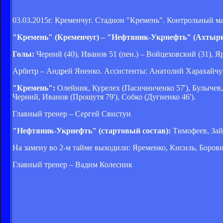
03.03.2015г. Кременчуг. Стадион "Кремень". Контрольный ма
"Кремень" (Кременчуг) – "Нефтяник-Укрнефть" (Ахтырка) 
Голы:
Черний (40), Иванов 51 (пен.) – Войцеховский (31), Я
Арбитр – Андрей Яненко. Ассистенты: Анатолий Харахайчу
"Кремень":
Олейник, Курелех (Пасичниченко 57'), Булычев, 
Черний, Иванов (Прошутя 79'), Собко (Дугиенко 46').
Главный тренер – Сергей Свистун
"Нефтяник-Укрнефть" (стартовый состав):
Тимофеев, Зай
На замену во 2-м тайме выходили: Яременко, Кисиль, Боров
Главный тренер – Вадим Колесник