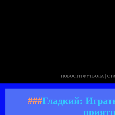
|
НОВОСТИ ФУТБОЛА
СТ
###
Гладкий: Играт
приятн