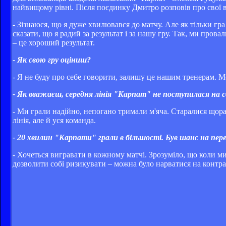
найвищому рівні. Після поєдинку Дмитро розповів про свої в
- Зізнаюся, що я дуже хвилювався до матчу. Але як тільки г
сказати, що я радий за результат і за нашу гру. Так, ми пров
– це хороший результат.
- Як свою гру оціниш?
- Я не буду про себе говорити, залишу це нашим тренерам. М
- Як вважаєш, середня лінія "Карпат" не поступилася на с
- Ми грали надійно, непогано тримали м'яча. Старалися щора
лінія, але й уся команда.
- 20 хвилин "Карпати" грали в більшості. Був шанс на пере
- Хочеться вигравати в кожному матчі. Зрозуміло, що коли ми 
дозволити собі ризикувати – можна було нарватися на контра