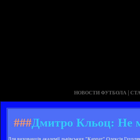
|
НОВОСТИ ФУТБОЛА
СТ
###
Дмитро Кльоц: Не м
Для вихованців академії львівських "Карпат" Олексія Гуцул