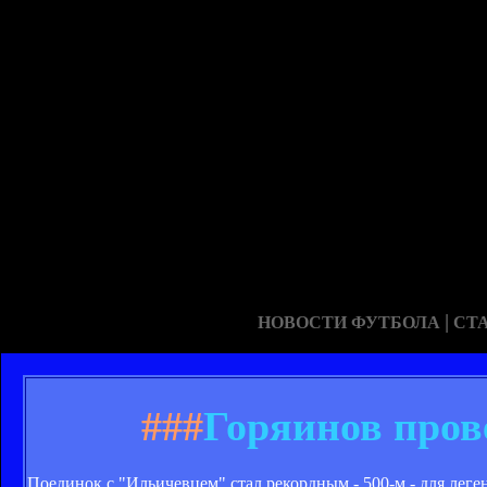
|
НОВОСТИ ФУТБОЛА
СТ
###
Горяинов пров
Поединок с "Ильичевцем" стал рекордным - 500-м - для лег