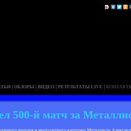
|
|
|
|
АТЬИ
ОБЗОРЫ
ВИДЕО
РЕЗУЛЬТАТЫ LIVE
КОНТАКТ
ел 500-й матч за Металли
ендарного вратаря и многолетнего капитана Металлиста Александ