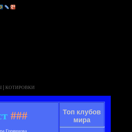
|
Ы
КОТИРОВКИ
Топ клубов
ст
###
мира
ра Горяинова.