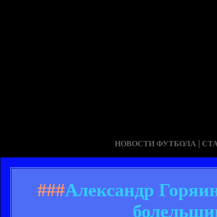
|
НОВОСТИ ФУТБОЛА
СТ
###
Александр Горяин
болельщи