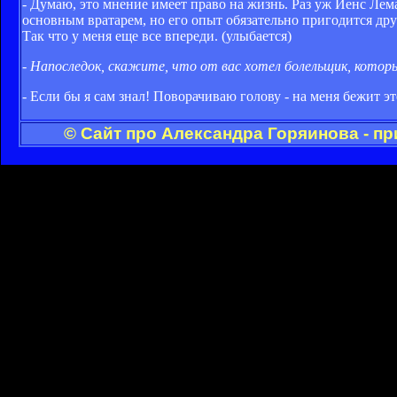
- Думаю, это мнение имеет право на жизнь. Раз уж Йенс Леман
основным вратарем, но его опыт обязательно пригодится др
Так что у меня еще все впереди. (улыбается)
- Напоследок, скажите, что от вас хотел болельщик, котор
- Если бы я сам знал! Поворачиваю голову - на меня бежит э
© Сайт про Александра Горяинова - п