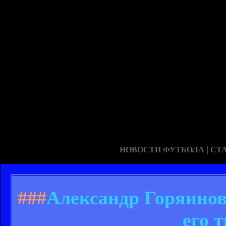
|
НОВОСТИ ФУТБОЛА
СТ
###
Александр Горяинов:
его 